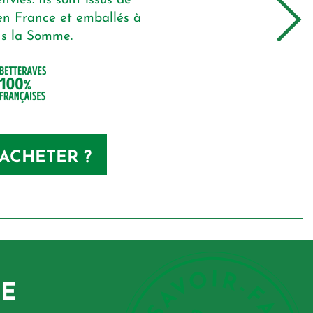
vies. Ils sont issus de
 en France et emballés à
ns la Somme.
’ACHETER ?
GE