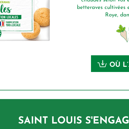
chaudes selon vos en
betteraves cultivées
Roye, da
OÙ L
SAINT LOUIS S'ENGA