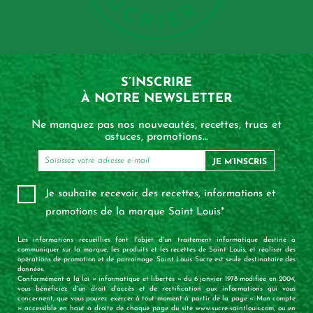
S’INSCRIRE
À NOTRE NEWSLETTER
Ne manquez pas nos nouveautés, recettes, trucs et
astuces, promotions...
JE M’INSCRIS
Je souhaite recevoir des recettes, informations et
promotions de la marque Saint Louis*
Les informations recueillies font l'objet d'un traitement informatique destiné à
communiquer sur la marque, les produits et les recettes de Saint Louis, et réaliser des
opérations de promotion et de parrainage. Saint Louis Sucre est seule destinataire des
données.
Conformément à la loi « informatique et libertés » du 6 janvier 1978 modifiée en 2004,
vous bénéficiez d'un droit d'accès et de rectification aux informations qui vous
concernent, que vous pouvez exercer à tout moment à partir de la page « Mon compte
» accessible en haut à droite de chaque page du site www.sucre-saintlouis.com, ou en