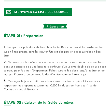
M’ENVOYER LA LISTE DES COURSES
Préparation
ÉTAPE
01 :
Préparation
1.
Trempez vos pots dans de l’eau bouillante. Retournez-les et laissez-les sécher
sur un linge propre, sans les essuyer. Utilisez des pots et des couvercles en bon
état.
2.
Ne lavez pas les mûres pour conserver toute leur saveur. Versez les avec l’eau
dans une casserole ou une bassine à confiture d’un volume double de celui de son
contenu pour faciliter l’évaporation. Faîtes cuire à feu doux jusqu’à libération de
leur jus. Pressez si besoin avec le dos d’un écumoire et filtrez le jus.
3.
Mélangez le jus de fruit ainsi obtenu avec Confisuc « spécial Gelées » en
respectant les proportions suivantes : 0,850 kg du jus de fruit pour 1 kg de
Confisuc « spécial Gelées ».
ÉTAPE
02 :
Cuisson de la Gelée de mûres