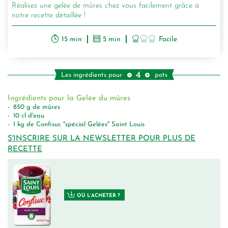
Réalisez une gelée de mûres chez vous facilement grâce à
notre recette détaillée !
15 min
5 min
Facile
4
Les ingrédients pour
pots
Ingrédients pour la Gelée du mûres
850
g
de mûres
10
cl
d'eau
1
kg
de Confisuc "spécial Gelées" Saint Louis
S'INSCRIRE SUR LA NEWSLETTER POUR PLUS DE
RECETTE
OÙ L’ACHETER ?