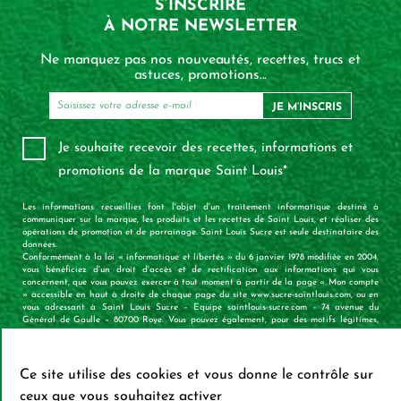
S’INSCRIRE
À NOTRE NEWSLETTER
Ne manquez pas nos nouveautés, recettes, trucs et
astuces, promotions...
JE M’INSCRIS
Je souhaite recevoir des recettes, informations et
promotions de la marque Saint Louis*
Les informations recueillies font l'objet d'un traitement informatique destiné à
communiquer sur la marque, les produits et les recettes de Saint Louis, et réaliser des
opérations de promotion et de parrainage. Saint Louis Sucre est seule destinataire des
données.
Conformément à la loi « informatique et libertés » du 6 janvier 1978 modifiée en 2004,
vous bénéficiez d'un droit d'accès et de rectification aux informations qui vous
concernent, que vous pouvez exercer à tout moment à partir de la page « Mon compte
» accessible en haut à droite de chaque page du site www.sucre-saintlouis.com, ou en
vous adressant à Saint Louis Sucre – Equipe saintlouis-sucre.com - 74 avenue du
Général de Gaulle – 80700 Roye. Vous pouvez également, pour des motifs légitimes,
vous opposer au traitement des données vous concernant.
X
Mas
Ce site utilise des cookies et vous donne le contrôle sur
ceux que vous souhaitez activer
Service consommateur