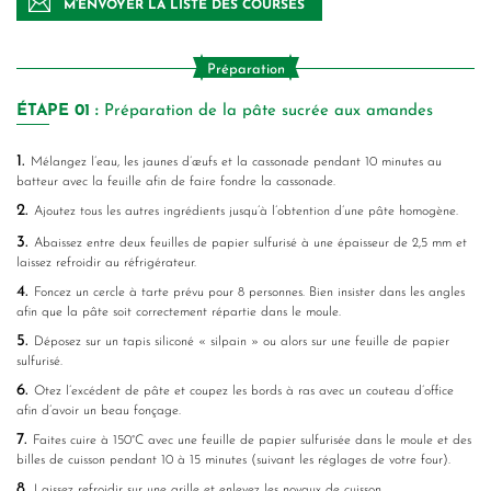
M’ENVOYER LA LISTE DES COURSES
Préparation
ÉTAPE
01 :
Préparation de la pâte sucrée aux amandes
1.
Mélangez l’eau, les jaunes d’œufs et la cassonade pendant 10 minutes au
batteur avec la feuille afin de faire fondre la cassonade.
2.
Ajoutez tous les autres ingrédients jusqu’à l’obtention d’une pâte homogène.
3.
Abaissez entre deux feuilles de papier sulfurisé à une épaisseur de 2,5 mm et
laissez refroidir au réfrigérateur.
4.
Foncez un cercle à tarte prévu pour 8 personnes. Bien insister dans les angles
afin que la pâte soit correctement répartie dans le moule.
5.
Déposez sur un tapis siliconé « silpain » ou alors sur une feuille de papier
sulfurisé.
6.
Otez l’excédent de pâte et coupez les bords à ras avec un couteau d’office
afin d’avoir un beau fonçage.
7.
Faites cuire à 150°C avec une feuille de papier sulfurisée dans le moule et des
billes de cuisson pendant 10 à 15 minutes (suivant les réglages de votre four).
8.
Laissez refroidir sur une grille et enlevez les noyaux de cuisson.