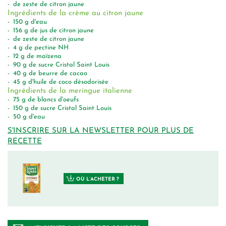
de zeste de citron jaune
Ingrédients de la crème au citron jaune
150
g
d'eau
156
g
de jus de citron jaune
de zeste de citron jaune
4
g
de pectine NH
12
g
de maïzena
90
g
de sucre Cristal Saint Louis
40
g
de beurre de cacao
45
g
d'huile de coco désodorisée
Ingrédients de la meringue italienne
75
g
de blancs d'oeufs
150
g
de sucre Cristal Saint Louis
50
g
d'eau
S'INSCRIRE SUR LA NEWSLETTER POUR PLUS DE
RECETTE
OÙ L’ACHETER ?