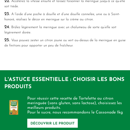
22.
Accélérez la vitesse ensuite et laissez foisonner la meringue jusqu’à ce qu’elle
soit tiède.
23.
A l’aide d’une poche à douille et d’une douille cannelée, unie ou à Saint-
honoré, réalisez le décor en meringue sur la crème au citron.
24.
Brûlez légèrement la meringue avec un chalumeau de sorte qu’elle soit
légèrement dorée.
25.
Vous pouvez zester un citron jaune ou vert au-dessus de la meringue en guise
de finitions pour apporter un peu de fraîcheur.
L'ASTUCE ESSENTIELLE : CHOISIR LES BONS
PRODUITS
Pour réussir cette recette de Tartelette au citron
meringuée (sans gluten, sans lactose), choisissez les
meilleurs produits.
Pour le sucre, nous recommandons le Cassonade 1kg
DÉCOUVRIR LE PRODUIT