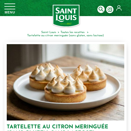
Panneau de gestion des cookies
MENU
Saint Louis
toutes les recettes
tartelette au citron meringuée (sans gluten, sans lactose)
TARTELETTE AU CITRON MERINGUÉE