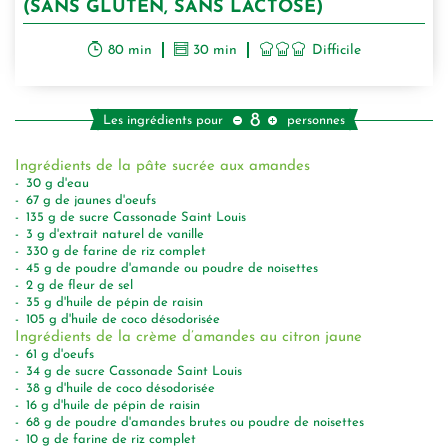
(SANS GLUTEN, SANS LACTOSE)
80 min
30 min
Difficile
8
Les ingrédients pour
personnes
Ingrédients de la pâte sucrée aux amandes
30
g
d'eau
67
g
de jaunes d'oeufs
135
g
de sucre Cassonade Saint Louis
3
g
d'extrait naturel de vanille
330
g
de farine de riz complet
45
g
de poudre d'amande ou poudre de noisettes
2
g
de fleur de sel
35
g
d'huile de pépin de raisin
105
g
d'huile de coco désodorisée
Ingrédients de la crème d’amandes au citron jaune
61
g
d'oeufs
34
g
de sucre Cassonade Saint Louis
38
g
d'huile de coco désodorisée
16
g
d'huile de pépin de raisin
68
g
de poudre d'amandes brutes ou poudre de noisettes
10
g
de farine de riz complet