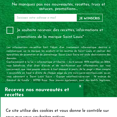
Ne manquez pas nos nouveautés, recettes, trucs et
astuces, promotions...
JE M’INSCRIS
Je souhaite recevoir des recettes, informations et
promotions de la marque Saint Louis*
Les informations recueillies font l'objet d'un traitement informatique destiné à
communiquer sur la marque, les produits et les recettes de Saint Louis, et réaliser des
opérations de promotion et de parrainage. Saint Louis Sucre est seule destinataire des
données.
Conformément à la loi « informatique et libertés » du 6 janvier 1978 modifiée en 2004,
vous bénéficiez d'un droit d'accès et de rectification aux informations qui vous
concernent, que vous pouvez exercer à tout moment à partir de la page « Mon compte
» accessible en haut à droite de chaque page du site www.sucre-saintlouis.com, ou en
vous adressant à Saint Louis Sucre – Equipe saintlouis-sucre.com - 74 avenue du
Général de Gaulle – 80700 Roye. Vous pouvez également, pour des motifs légitimes,
vous opposer au traitement des données vous concernant.
Recevez nos nouveautés et
recettes
X
Mas
S’INSCRIRE SUR LA
Ce site utilise des cookies et vous donne le contrôle sur
NEWSLETTER