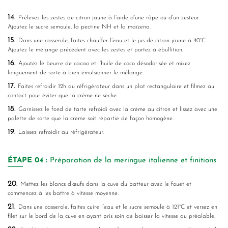
14.
Prélevez les zestes de citron jaune à l’aide d’une râpe ou d’un zesteur.
Ajoutez le sucre semoule, la pectine NH et la maïzena.
15.
Dans une casserole, faites chauffer l’eau et le jus de citron jaune à 40°C.
Ajoutez le mélange précédent avec les zestes et portez à ébullition.
16.
Ajoutez le beurre de cacao et l’huile de coco désodorisée et mixez
longuement de sorte à bien émulsionner le mélange.
17.
Faites refroidir 12h au réfrigérateur dans un plat rectangulaire et filmez au
contact pour éviter que la crème ne sèche.
18.
Garnissez le fond de tarte refroidi avec la crème au citron et lissez avec une
palette de sorte que la crème soit répartie de façon homogène.
19.
Laissez refroidir au réfrigérateur.
ÉTAPE
04 :
Préparation de la meringue italienne et finitions
20.
Mettez les blancs d’œufs dans la cuve du batteur avec le fouet et
commencez à les battre à vitesse moyenne.
21.
Dans une casserole, faites cuire l’eau et le sucre semoule à 121°C et versez en
filet sur le bord de la cuve en ayant pris soin de baisser la vitesse au préalable.