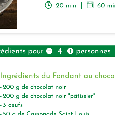
20 min
60 mi
4
rédients pour
personnes
Ingrédients du Fondant au choco
200
g
de chocolat noir
200
g
de chocolat noir "pâtissier"
3
oeufs
50
g
de Cassonade Saint Louis