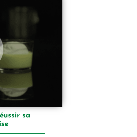
éussir sa
ise