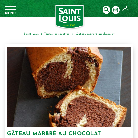
Panneau de gestion des cookies
MENU
Saint Louis
toutes les recettes
gâteau marbré au chocolat
GÂTEAU MARBRÉ AU CHOCOLAT