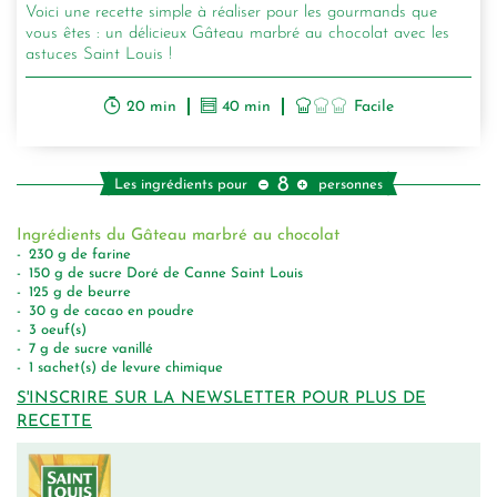
Voici une recette simple à réaliser pour les gourmands que
vous êtes : un délicieux Gâteau marbré au chocolat avec les
astuces Saint Louis !
20 min
40 min
Facile
8
Les ingrédients pour
personnes
Ingrédients du Gâteau marbré au chocolat
230
g
de farine
150
g
de sucre Doré de Canne Saint Louis
125
g
de beurre
30
g
de cacao en poudre
3
oeuf(s)
7
g
de sucre vanillé
1
sachet(s) de levure chimique
S'INSCRIRE SUR LA NEWSLETTER POUR PLUS DE
RECETTE