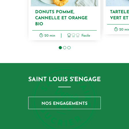
DONUTS POMME,
TARTELE
CANNELLE ET ORANGE
VERT E
BIO
20 mi
20 min
Facile
SAINT LOUIS S'ENGAGE
NOS ENGAGEMENTS