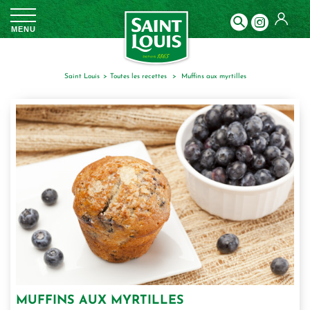
Panneau de gestion des cookies
MENU
Saint Louis
toutes les recettes
muffins aux myrtilles
MUFFINS AUX MYRTILLES