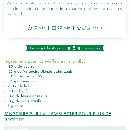
Avis aux amateurs de muffins aux myrtilles : avec notre recette
simple et détaillée, préparez de savoureux muffins aux myrtilles
maison !
10 min
20 min
Facile
8
Les ingrédients pour
personnes
Ingrédients pour les Muffins aux myrtilles
190
g
de beurre
125
g
de Vergeoise Blonde Saint Louis
200
g
de farine T55
125
g
de myrtilles
250
g
de lait
150
g
d’œufs
10
g
de levure chimique
10
g
de sucre vanillé
5
g
de sel
S'INSCRIRE SUR LA NEWSLETTER POUR PLUS DE
RECETTE