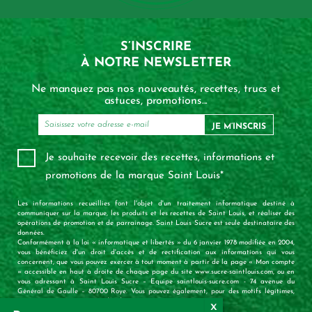
S’INSCRIRE
À NOTRE NEWSLETTER
Ne manquez pas nos nouveautés, recettes, trucs et
astuces, promotions...
JE M’INSCRIS
Je souhaite recevoir des recettes, informations et
promotions de la marque Saint Louis*
Les informations recueillies font l'objet d'un traitement informatique destiné à
communiquer sur la marque, les produits et les recettes de Saint Louis, et réaliser des
opérations de promotion et de parrainage. Saint Louis Sucre est seule destinataire des
données.
Conformément à la loi « informatique et libertés » du 6 janvier 1978 modifiée en 2004,
vous bénéficiez d'un droit d'accès et de rectification aux informations qui vous
concernent, que vous pouvez exercer à tout moment à partir de la page « Mon compte
» accessible en haut à droite de chaque page du site www.sucre-saintlouis.com, ou en
vous adressant à Saint Louis Sucre – Equipe saintlouis-sucre.com - 74 avenue du
Général de Gaulle – 80700 Roye. Vous pouvez également, pour des motifs légitimes,
vous opposer au traitement des données vous concernant.