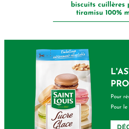
biscuits cuillères
tiramisu 100% 
L'A
PRO
Pour ré
Pour le
DÉC