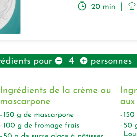
20 min
4
rédients pour
personnes
Ingrédients de la crème au
Ing
mascarpone
aux 
150
g
de mascarpone
150
100
g
de fromage frais
50
Lou
50
g
de sucre glace à pâtisser