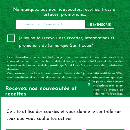
Ne manquez pas nos nouveautés, recettes, trucs et
astuces, promotions...
JE M’INSCRIS
Je souhaite recevoir des recettes, informations et
promotions de la marque Saint Louis*
Les informations recueillies font l'objet d'un traitement informatique destiné à
communiquer sur la marque, les produits et les recettes de Saint Louis, et réaliser des
opérations de promotion et de parrainage. Saint Louis Sucre est seule destinataire des
données.
Conformément à la loi « informatique et libertés » du 6 janvier 1978 modifiée en 2004,
vous bénéficiez d'un droit d'accès et de rectification aux informations qui vous
concernent, que vous pouvez exercer à tout moment à partir de la page « Mon compte
» accessible en haut à droite de chaque page du site www.sucre-saintlouis.com, ou en
Recevez nos nouveautés et
vous adressant à Saint Louis Sucre – Equipe saintlouis-sucre.com - 74 avenue du
recettes
Général de Gaulle – 80700 Roye. Vous pouvez également, pour des motifs légitimes,
vous opposer au traitement des données vous concernant.
X
Mas
S’INSCRIRE SUR LA
Ce site utilise des cookies et vous donne le contrôle sur
NEWSLETTER
ceux que vous souhaitez activer
Service consommateur