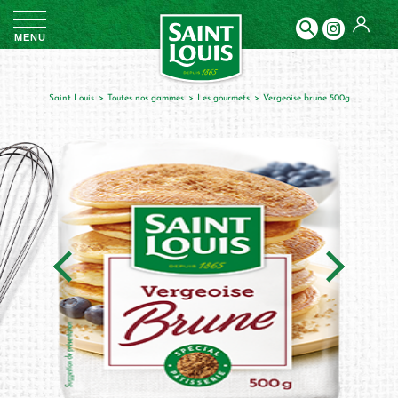
Panneau de gestion des cookies
MENU
Saint Louis
toutes nos gammes
les gourmets
vergeoise brune 500g