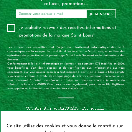
astuces, promotions...
JE M’INSCRIS
Je souhaite recevoir des recettes, informations et
promotions de la marque Saint Louis*
Les informations recueillies font l'objet d'un traitement informatique destiné à
communiquer sur la marque, les produits et les recettes de Saint Louis, et réaliser des
opérations de promotion et de parrainage. Saint Louis Sucre est seule destinataire des
données.
Conformément à la loi « informatique et libertés » du 6 janvier 1978 modifiée en 2004,
vous bénéficiez d'un droit d'accès et de rectification aux informations qui vous
concernent, que vous pouvez exercer à tout moment à partir de la page « Mon compte
» accessible en haut à droite de chaque page du site www.sucre-saintlouis.com, ou en
vous adressant à Saint Louis Sucre – Equipe saintlouis-sucre.com - 74 avenue du
Général de Gaulle – 80700 Roye. Vous pouvez également, pour des motifs légitimes,
vous opposer au traitement des données vous concernant.
X
Mas
Ce site utilise des cookies et vous donne le contrôle sur