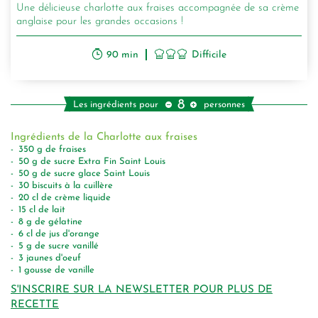
Une délicieuse charlotte aux fraises accompagnée de sa crème
anglaise pour les grandes occasions !
90 min
Difficile
8
Les ingrédients pour
personnes
Ingrédients de la Charlotte aux fraises
350
g
de fraises
50
g
de sucre Extra Fin Saint Louis
50
g
de sucre glace Saint Louis
30
biscuits à la cuillère
20
cl
de crème liquide
15
cl
de lait
8
g
de gélatine
6
cl
de jus d'orange
5
g
de sucre vanillé
3
jaunes d'oeuf
1
gousse de vanille
S'INSCRIRE SUR LA NEWSLETTER POUR PLUS DE
RECETTE