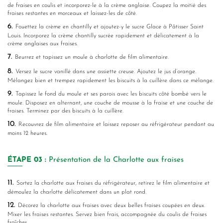
de fraises en coulis et incorporez-le à la crème anglaise. Coupez la moitié des
fraises restantes en morceaux et laissez-les de côté.
6.
Fouettez la crème en chantilly et ajoutez-y le sucre Glace à Pâtisser Saint
Louis. Incorporez la crème chantilly sucrée rapidement et délicatement à la
crème anglaises aux fraises.
7.
Beurrez et tapissez un moule à charlotte de film alimentaire.
8.
Versez le sucre vanillé dans une assiette creuse. Ajoutez le jus d’orange.
Mélangez bien et trempez rapidement les biscuits à la cuillère dans ce mélange.
9.
Tapissez le fond du moule et ses parois avec les biscuits côté bombé vers le
moule. Disposez en alternant, une couche de mousse à la fraise et une couche de
fraises. Terminez par des biscuits à la cuillère.
10.
Recouvrez de film alimentaire et laissez reposer au réfrigérateur pendant au
moins 12 heures.
ÉTAPE
03 :
Présentation de la Charlotte aux fraises
11.
Sortez la charlotte aux fraises du réfrigérateur, retirez le film alimentaire et
démoulez la charlotte délicatement dans un plat rond.
12.
Décorez la charlotte aux fraises avec deux belles fraises coupées en deux.
Mixer les fraises restantes. Servez bien frais, accompagnée du coulis de fraises
fraîches.