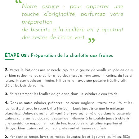
Notre astuce : pour apporter une
touche d’originalité, parfumez votre
préparation
de biscuits à la cuillère en y ajoutant
des zestes de citron vert.
ÉTAPE
02 :
Préparation de la charlotte aux fraises
2.
Versez le lait dans une casserole, ajoutez la gousse de vanille coupée en deux
et bien raclée. Faites chauffer à feu doux jusqu’à frémissement. Retirez du feu et
laissez infuser quelques minutes. Filtrez le lait avec une passoire très fine afin
d’ôter les bois de vanille.
3.
Faites tremper les feuilles de gélatine dans un saladier d’eau froide.
4.
Dans un autre saladier, préparez une crème anglaise : travaillez au fouet les
jaunes d’œuf avec le sucre Extra Fin Saint Louis jusqu’à ce que le mélange
blanchisse. Délayez avec le lait vanillé et reversez le mélange dans la casserole.
Laissez cuire sur feu doux sans cesser de mélanger à la spatule jusqu’à obtenir
une consistance nappante. Hors du feu, incorporez la gélatine égouttée et
délayez bien. Laissez refroidir complètement et réservez au frais.
5.
Pendant ce temps, lavez les fraises, équeutez-les et égouttez-les. Mixez 180g