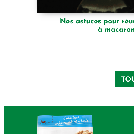
Nos astuces pour réus
à macaro
TO