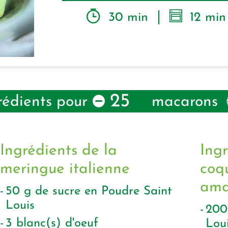
30 min
12 min
25
rédients pour
macarons
Ingrédients de la
Ingr
meringue italienne
coq
ama
50
g
de sucre en Poudre Saint
Louis
20
3
blanc(s) d'oeuf
Lou