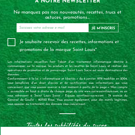
À NOTRE NEWSLETTER
Ne manquez pas nos nouveautés, recettes, trucs et
astuces, promotions...
JE M’INSCRIS
Je souhaite recevoir des recettes, informations et
promotions de la marque Saint Louis*
Les informations recueillies font l'objet d'un traitement informatique destiné à
communiquer sur la marque, les produits et les recettes de Saint Louis, et réaliser des
opérations de promotion et de parrainage. Saint Louis Sucre est seule destinataire des
données.
Conformément à la loi « informatique et libertés » du 6 janvier 1978 modifiée en 2004,
vous bénéficiez d'un droit d'accès et de rectification aux informations qui vous
concernent, que vous pouvez exercer à tout moment à partir de la page « Mon compte
» accessible en haut à droite de chaque page du site www.sucre-saintlouis.com, ou en
vous adressant à Saint Louis Sucre – Equipe saintlouis-sucre.com - 74 avenue du
Général de Gaulle – 80700 Roye. Vous pouvez également, pour des motifs légitimes,
vous opposer au traitement des données vous concernant.
X
Mas