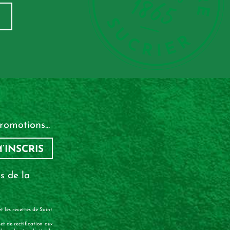
omotions...
M’INSCRIS
s de la
t les recettes de Saint
et de rectification aux