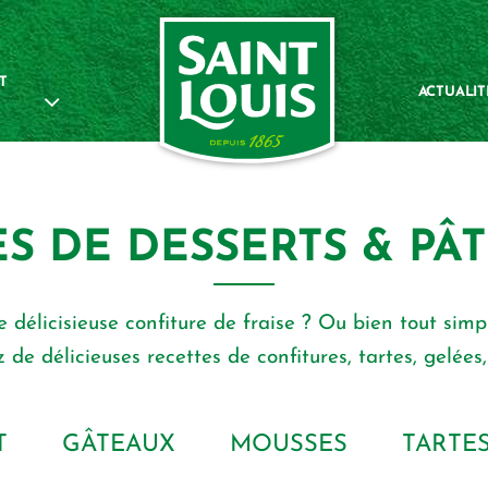
T
ACTUALIT
S DE DESSERTS & PÂT
ne délicisieuse conﬁture de fraise ? Ou bien tout si
 de délicieuses recettes de conﬁtures, tartes, gelées
T
GÂTEAUX
MOUSSES
TARTE