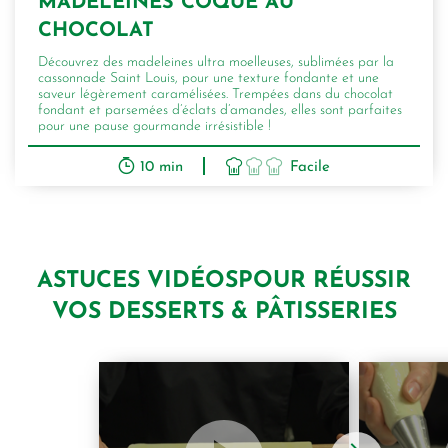
MADELEINES COQUE AU
CHOCOLAT
Découvrez des madeleines ultra moelleuses, sublimées par la
cassonnade Saint Louis, pour une texture fondante et une
saveur légèrement caramélisées. Trempées dans du chocolat
fondant et parsemées d’éclats d’amandes, elles sont parfaites
pour une pause gourmande irrésistible !
10 min
Facile
ASTUCES VIDÉOS
POUR RÉUSSIR
VOS DESSERTS & PÂTISSERIES