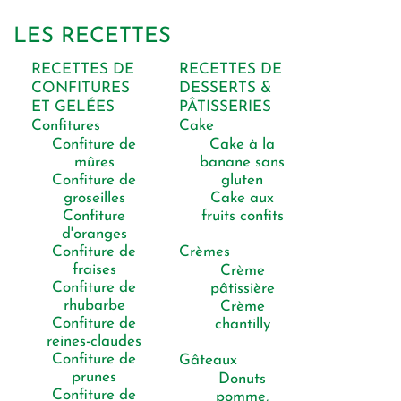
LES RECETTES
RECETTES DE
RECETTES DE
CONFITURES
DESSERTS &
ET GELÉES
PÂTISSERIES
Confitures
Cake
Confiture de
Cake à la
mûres
banane sans
Confiture de
gluten
groseilles
Cake aux
Confiture
fruits confits
d'oranges
Confiture de
Crèmes
fraises
Crème
Confiture de
pâtissière
rhubarbe
Crème
Confiture de
chantilly
reines-claudes
Confiture de
Gâteaux
prunes
Donuts
Confiture de
pomme,