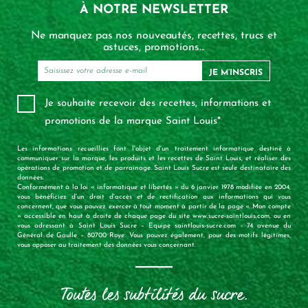
À NOTRE NEWSLETTER
Ne manquez pas nos nouveautés, recettes, trucs et
astuces, promotions...
JE M’INSCRIS
Je souhaite recevoir des recettes, informations et
promotions de la marque Saint Louis*
Les informations recueillies font l'objet d'un traitement informatique destiné à
communiquer sur la marque, les produits et les recettes de Saint Louis, et réaliser des
opérations de promotion et de parrainage. Saint Louis Sucre est seule destinataire des
données.
Conformément à la loi « informatique et libertés » du 6 janvier 1978 modifiée en 2004,
vous bénéficiez d'un droit d'accès et de rectification aux informations qui vous
concernent, que vous pouvez exercer à tout moment à partir de la page « Mon compte
» accessible en haut à droite de chaque page du site www.sucre-saintlouis.com, ou en
vous adressant à Saint Louis Sucre – Equipe saintlouis-sucre.com - 74 avenue du
Général de Gaulle – 80700 Roye. Vous pouvez également, pour des motifs légitimes,
vous opposer au traitement des données vous concernant.