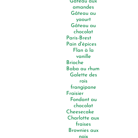
Gâteau aux
amandes
Gâteau au
yaourt
Gâteau au
chocolat
Paris-Brest
Pain d'épices
Flan à la
vanille
Brioche
Baba au rhum
Galette des
rois
frangipane
Fraisier
Fondant au
chocolat
Cheesecake
Charlotte aux
fraises
Brownies aux
noix