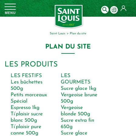
Panneau de gestion des cookies
MENU
Saint Louis
plan du site
PLAN DU SITE
LES PRODUITS
LES FESTIFS
LES
Les bûchettes
GOURMETS
500g
Sucre glace 1kg
Petits morceaux
Vergeoise brune
Spécial
500g
Espresso 1kg
Vergeoise
Ti’plaisir sucre
blonde 500g
blanc 500g
Sucre extra fin
Ti’plaisir pure
650g
canne 500g
Sucre glace