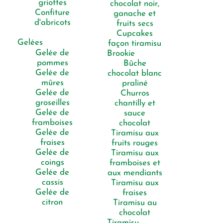
griottes
chocolat noir,
Confiture
ganache et
d'abricots
fruits secs
Cupcakes
Gelées
façon tiramisu
Gelée de
Brookie
pommes
Bûche
Gelée de
chocolat blanc
mûres
praliné
Gelée de
Churros
groseilles
chantilly et
Gelée de
sauce
framboises
chocolat
Gelée de
Tiramisu aux
fraises
fruits rouges
Gelée de
Tiramisu aux
coings
framboises et
Gelée de
aux mendiants
cassis
Tiramisu aux
Gelée de
fraises
citron
Tiramisu au
chocolat
Tiramisu